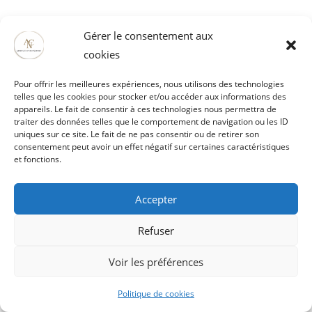
manifeste chaque année en septembre par une
Gérer le consentement aux
série de
cookies
représentations en plein air » écrit Claude
Pour offrir les meilleures expériences, nous utilisons des technologies
telles que les cookies pour stocker et/ou accéder aux informations des
Marneffe. La fièvre du bénévolat pour un quart
appareils. Le fait de consentir à ces technologies nous permettra de
traiter des données telles que le comportement de navigation ou les ID
de la population
uniques sur ce site. Le fait de ne pas consentir ou de retirer son
consentement peut avoir un effet négatif sur certaines caractéristiques
et fonctions.
anzinoise. Chacun des bénévoles y met tout
son coeur parmi lesquels également ; Jacques
Accepter
Aerts et Michel qui fabriquent
Refuser
un kiosque à musique, Philippe Lardeur réalise
Voir les préférences
des décors, Françoise Cayet, Marie-France
Politique de cookies
Régnier et Annie Dégrugillier, puis Pascale