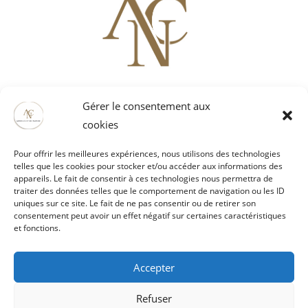
Artois Culture Nature
Gérer le consentement aux
52121 rue Mathieu Orfila ZI EST
cookies
62000 ARRAS
03 21 51 29 61 / 06 80 68 61 65
Pour offrir les meilleures expériences, nous utilisons des technologies
vaubanspectacle@artoisculturenature.fr
telles que les cookies pour stocker et/ou accéder aux informations des
appareils. Le fait de consentir à ces technologies nous permettra de
traiter des données telles que le comportement de navigation ou les ID
uniques sur ce site. Le fait de ne pas consentir ou de retirer son
consentement peut avoir un effet négatif sur certaines caractéristiques
People talk about us
et fonctions.
For the press
Legal Notices
Accepter
Cookie Policies
Refuser