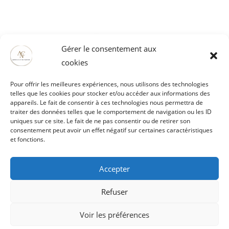
Gérer le consentement aux
cookies
Pour offrir les meilleures expériences, nous utilisons des technologies
telles que les cookies pour stocker et/ou accéder aux informations des
appareils. Le fait de consentir à ces technologies nous permettra de
traiter des données telles que le comportement de navigation ou les ID
Artois Culture Nature
uniques sur ce site. Le fait de ne pas consentir ou de retirer son
52121 rue Mathieu Orfila ZI EST
consentement peut avoir un effet négatif sur certaines caractéristiques
62000 ARRAS
et fonctions.
03 21 51 29 61 / 06 80 68 61 65
vaubanspectacle@artoisculturenature.fr
Accepter
Refuser
On parle de nous
Voir les préférences
Pour la Presse