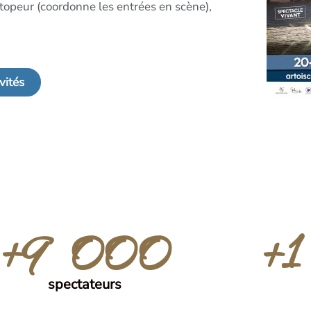
 topeur (coordonne les entrées en scène),
vités
+9 000
+
spectateurs