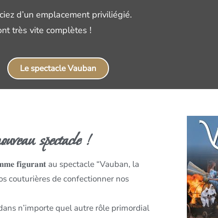
ciez d’un emplacement priviliégié.
nt très vite complètes !
Le spectacle Vauban
uveau spectacle !
𝐦𝐞 𝐟𝐢𝐠𝐮𝐫𝐚𝐧𝐭 au spectacle “Vauban, la
 nos couturières de confectionner nos
𝐬𝐬𝐨𝐜𝐢𝐚𝐭𝐢𝐨𝐧 dans n’importe quel autre rôle primordial