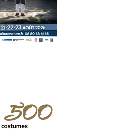
1 500
costumes