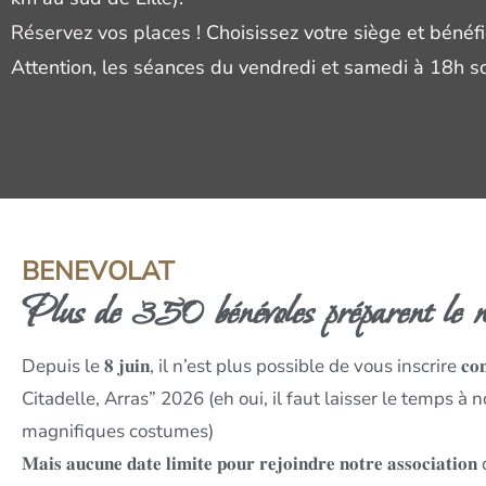
Réservez vos places !
Choisissez votre siège et bénéfi
Attention, les séances du vendredi et samedi à 18h so
BENEVOLAT
Plus de 350 bénévoles préparent le no
Depuis le 𝟖 𝐣𝐮𝐢𝐧, il n’est plus possible de vous inscrire 𝐜𝐨
Citadelle, Arras” 2026 (eh oui, il faut laisser le temps à
magnifiques costumes)
𝐌𝐚𝐢𝐬 𝐚𝐮𝐜𝐮𝐧𝐞 𝐝𝐚𝐭𝐞 𝐥𝐢𝐦𝐢𝐭𝐞 𝐩𝐨𝐮𝐫 𝐫𝐞𝐣𝐨𝐢𝐧𝐝𝐫𝐞 𝐧𝐨𝐭𝐫𝐞 𝐚