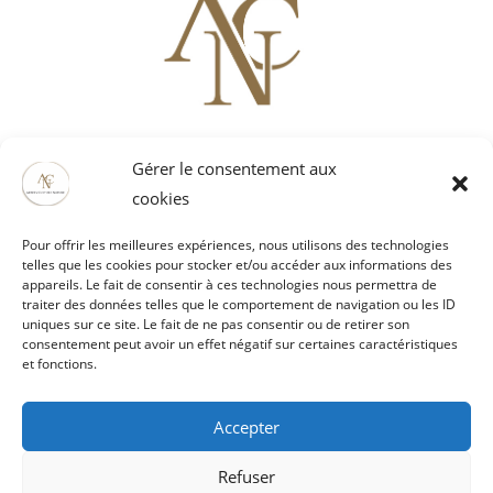
Artois Culture Nature
Gérer le consentement aux
52121 rue Mathieu Orfila ZI EST
cookies
62000 ARRAS
03 21 51 29 61 / 06 80 68 61 65
Pour offrir les meilleures expériences, nous utilisons des technologies
vaubanspectacle@artoisculturenature.fr
telles que les cookies pour stocker et/ou accéder aux informations des
appareils. Le fait de consentir à ces technologies nous permettra de
traiter des données telles que le comportement de navigation ou les ID
uniques sur ce site. Le fait de ne pas consentir ou de retirer son
consentement peut avoir un effet négatif sur certaines caractéristiques
People talk about us
et fonctions.
For the press
Legal Notices
Accepter
Cookie Policies
Refuser