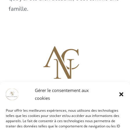
famille.
Gérer le consentement aux
Artois Culture Nature
cookies
52121 rue Mathieu Orfila ZI EST
62000 ARRAS
Pour offrir les meilleures expériences, nous utilisons des technologies
03 21 51 29 61 / 06 80 68 61 65
telles que les cookies pour stocker et/ou accéder aux informations des
vaubanspectacle@artoisculturenature.fr
appareils. Le fait de consentir à ces technologies nous permettra de
traiter des données telles que le comportement de navigation ou les ID