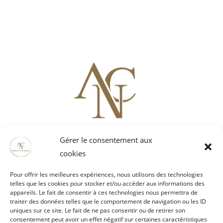
Gérer le consentement aux
Artois Culture Nature
52121 rue Mathieu Orfila ZI EST
cookies
62000 ARRAS
Pour offrir les meilleures expériences, nous utilisons des technologies
03 21 51 29 61 / 06 80 68 61 65
telles que les cookies pour stocker et/ou accéder aux informations des
vaubanspectacle@artoisculturenature.fr
appareils. Le fait de consentir à ces technologies nous permettra de
traiter des données telles que le comportement de navigation ou les ID
uniques sur ce site. Le fait de ne pas consentir ou de retirer son
consentement peut avoir un effet négatif sur certaines caractéristiques