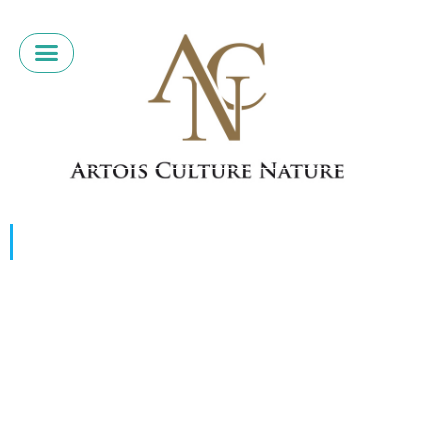
« Convivialité et réussite »
« Je suis cavalier cascadeur voltigeur depuis
quinze ans. C’est venu un peu par hasard : je
faisais des études agricoles – un sport-études
équestres à Montpellier – et l’écurie dans
laquelle j’effectuais mon stage faisait du